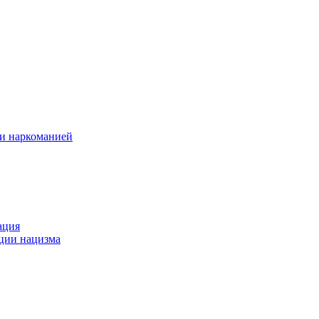
 и наркоманией
ация
ации нацизма