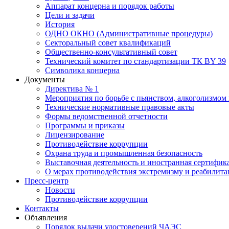
Аппарат концерна и порядок работы
Цели и задачи
История
ОДНО ОКНО (Административные процедуры)
Секторальный совет квалификаций
Общественно-консультативный совет
Технический комитет по стандартизации ТК BY 39
Символика концерна
Документы
Директива № 1
Мероприятия по борьбе с пьянством, алкоголизмом
Технические нормативные правовые акты
Формы ведомственной отчетности
Программы и приказы
Лицензирование
Противодействие коррупции
Охрана труда и промышленная безопасность
Выставочная деятельность и иностранная сертифик
О мерах противодействия экстремизму и реабилит
Пресс-центр
Новости
Противодействие коррупции
Контакты
Объявления
Порядок выдачи удостоверений ЧАЭС