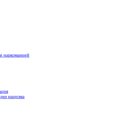
 и наркоманией
ация
ации нацизма