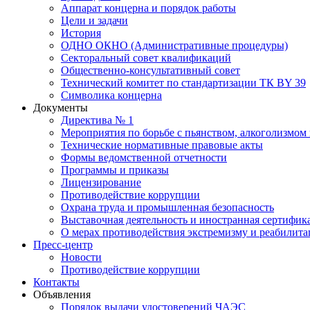
Аппарат концерна и порядок работы
Цели и задачи
История
ОДНО ОКНО (Административные процедуры)
Секторальный совет квалификаций
Общественно-консультативный совет
Технический комитет по стандартизации ТК BY 39
Символика концерна
Документы
Директива № 1
Мероприятия по борьбе с пьянством, алкоголизмом
Технические нормативные правовые акты
Формы ведомственной отчетности
Программы и приказы
Лицензирование
Противодействие коррупции
Охрана труда и промышленная безопасность
Выставочная деятельность и иностранная сертифик
О мерах противодействия экстремизму и реабилит
Пресс-центр
Новости
Противодействие коррупции
Контакты
Объявления
Порядок выдачи удостоверений ЧАЭС