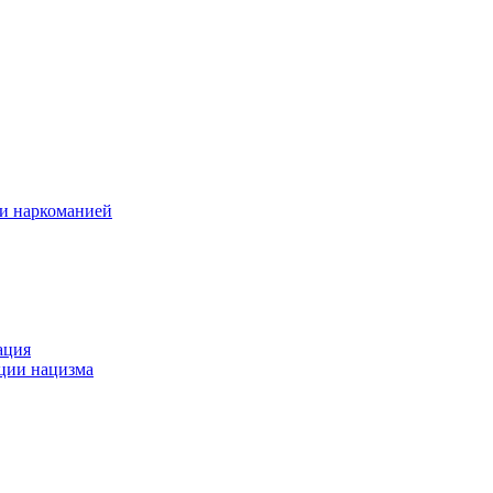
 и наркоманией
ация
ации нацизма