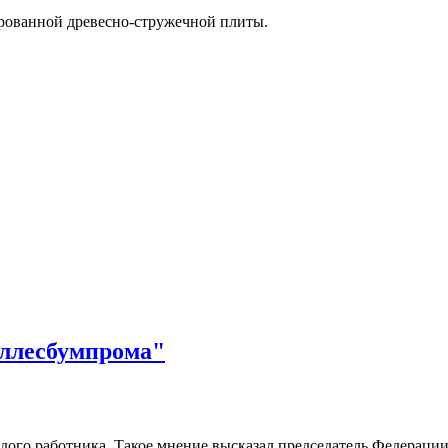
ированной древесно-стружечной плиты.
еллесбумпрома"
ждого работника. Такое мнение высказал председатель Федерац