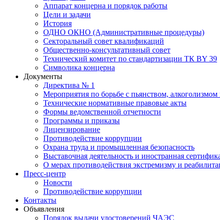
Аппарат концерна и порядок работы
Цели и задачи
История
ОДНО ОКНО (Административные процедуры)
Секторальный совет квалификаций
Общественно-консультативный совет
Технический комитет по стандартизации ТК BY 39
Символика концерна
Документы
Директива № 1
Мероприятия по борьбе с пьянством, алкоголизмом
Технические нормативные правовые акты
Формы ведомственной отчетности
Программы и приказы
Лицензирование
Противодействие коррупции
Охрана труда и промышленная безопасность
Выставочная деятельность и иностранная сертифик
О мерах противодействия экстремизму и реабилит
Пресс-центр
Новости
Противодействие коррупции
Контакты
Объявления
Порядок выдачи удостоверений ЧАЭС