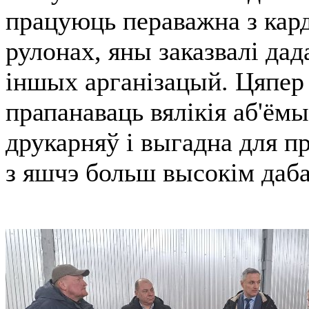
працуюць пераважна з кард
рулонах, яны заказвалі дад
іншых арганізацый. Цяпер
прапанаваць вялікія аб'ёмы
друкарняў і выгадна для п
з яшчэ больш высокім даб