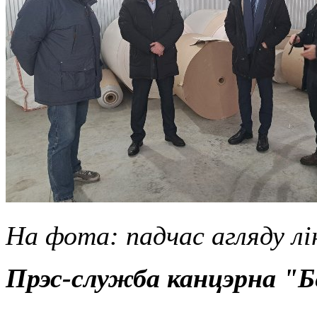
На фота: падчас агляду лі
Прэс-служба канцэрна "