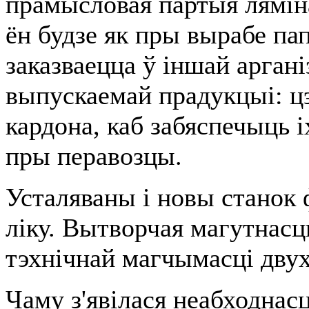
прамысловая партыя лямін
ён будзе як пры вырабе па
заказваецца ў іншай арганіз
выпускаемай прадукцыі: цэ
кардона, каб забяспечыць 
пры перавозцы.
Усталяваны і новы станок 
ліку. Вытворчая магутнасц
тэхнічнай магчымасці двух
Чаму з'явілася неабходнасц