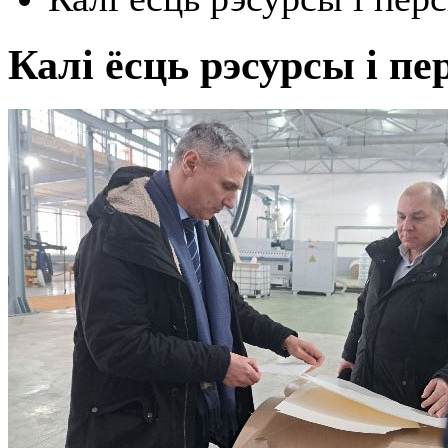
Калі ёсць рэсурсы і п