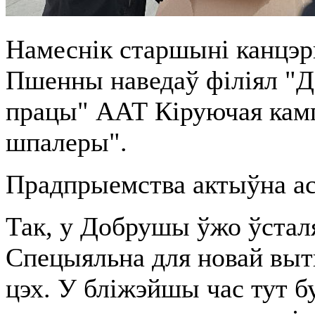
Намеснік старшыні канцэр
Пшенны наведаў філіял "Д
працы" ААТ Кіруючая камп
шпалеры".
Прадпрыемства актыўна ас
Так, у Добрушы ўжо ўсталя
Спецыяльна для новай выт
цэх. У бліжэйшы час тут 