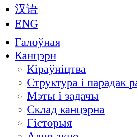
汉语
ENG
Галоўная
Канцэрн
Кіраўніцтва
Структура і парадак 
Мэты і задачы
Склад канцэрна
Гісторыя
Адно акно