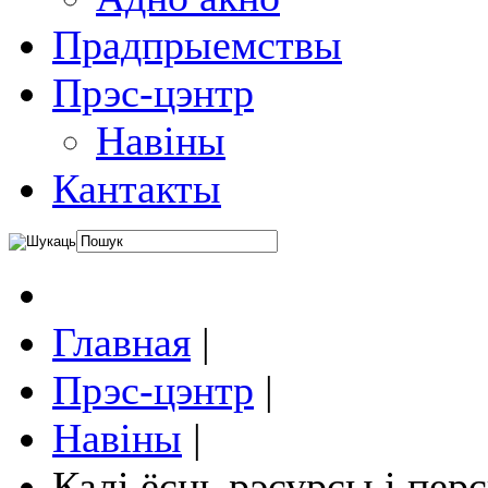
Прадпрыемствы
Прэс-цэнтр
Навіны
Кантакты
Главная
|
Прэс-цэнтр
|
Навіны
|
Калі ёсць рэсурсы і пер