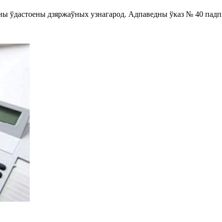
іны ўдастоены дзяржаўных узнагарод. Адпаведны ўказ № 40 падп