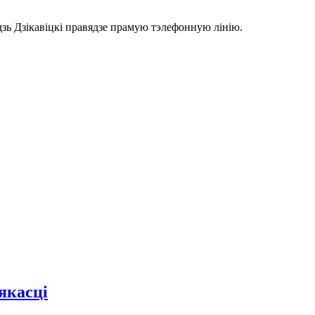
зь Дзікавіцкі правядзе прамую тэлефонную лінію.
якасці