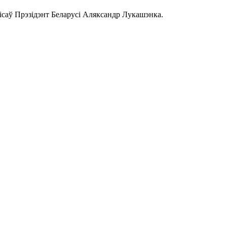
ісаў Прэзідэнт Беларусі Аляксандр Лукашэнка.