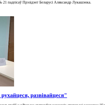
№ 21 падпісаў Прэзідэнт Беларусі Аляксандр Лукашэнка.
 рухайцеся, развівайцеся"