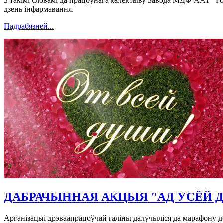
З такімі словамі да працоўнага калектыву Завода МДФ ААТ "Г
дзень інфармавання.
Падрабязней...
ДАБРАЧЫННАЯ АКЦЫЯ "АД УСЁЙ
Арганізацыі дрэваапрацоўчай галіны далучыліся да марафону д