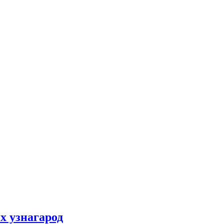
х узнагарод