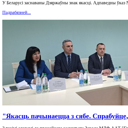
У Беларусі заснаваны Дзяржаўны знак якасці. Адпаведны ўказ 
Падрабязней...
"Якасць пачынаецца з сябе. Спрабуйце,