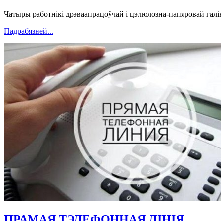
Чатыры работнікі дрэваапрацоўчай і цэлюлозна-папяровай гал
Падрабязней...
ПРАМАЯ ТЭЛЕФОННАЯ ЛІНІЯ