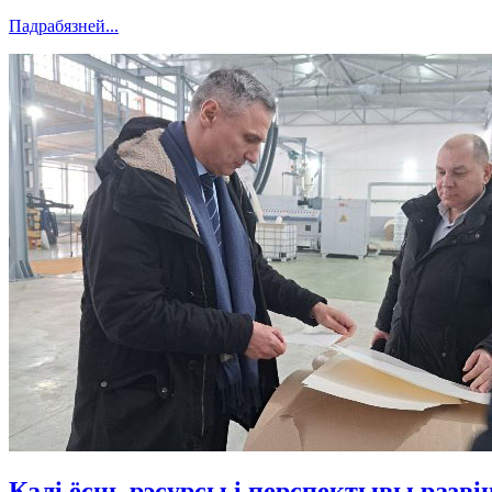
Падрабязней...
Калі ёсць рэсурсы і перспектывы разві