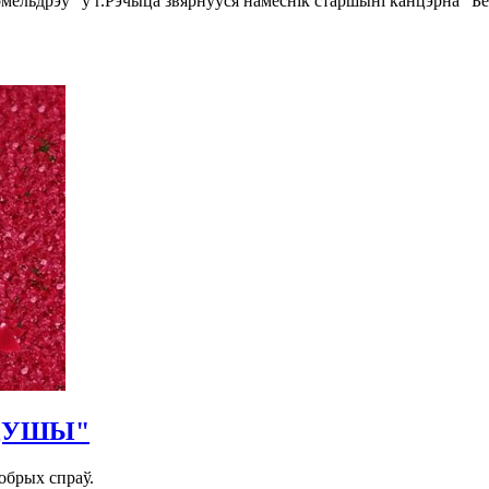
омельдрэў" у г.Рэчыца звярнуўся намеснік старшыні канцэрна "
 ДУШЫ"
обрых спраў.