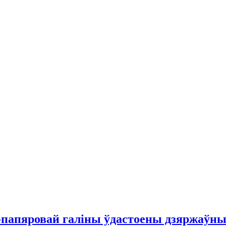
а-папяровай галіны ўдастоены дзяржаўны