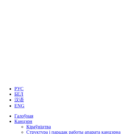
РУС
БЕЛ
汉语
ENG
Галоўная
Канцэрн
Кіраўніцтва
Структура і парадак работы апарата канцэрна