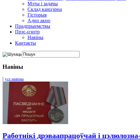
Мэты і задачы
Склад канцэрна
Гісторыя
Адно акно
Прадпрыемствы
Прэс-цэнтр
Навіны
Кантакты
Навіны
|
усе навіны
Работнікі дрэваапрацоўчай і цэлюлозн