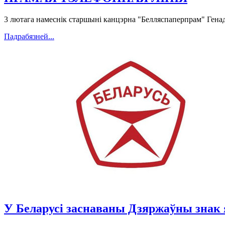
3 лютага намеснік старшыні канцэрна "Белляспаперпрам" Генад
Падрабязней...
У Беларусі заснаваны Дзяржаўны знак 