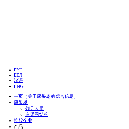
РУС
БЕЛ
汉语
ENG
主页（关于康采恩的综合信息）
康采恩
领导人员
康采恩结构
控股企业
产品