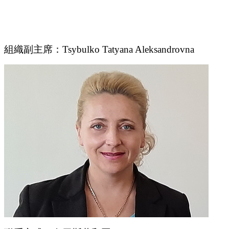
組織副主席：Tsybulko Tatyana Aleksandrovna