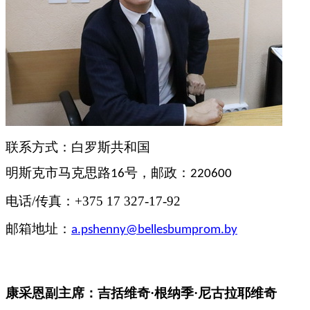
联系方式：白罗斯共和国
明斯克市马克思
路
号
，
邮政
：
16
220600
电话
/
传真
：
+375 17 327-17-92
邮箱地址
：
a.pshenny
@
bellesbumprom
.
by
康采恩副主席：吉括维
奇
·
根纳季
·
尼古拉耶维奇