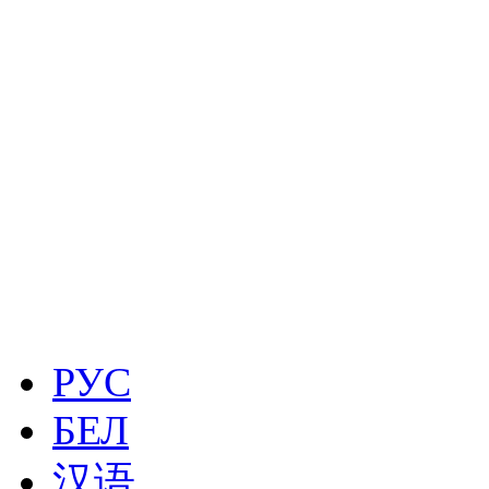
РУС
БЕЛ
汉语