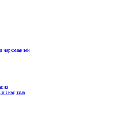
 и наркоманией
ация
ации нацизма