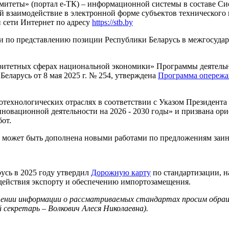
омитеты» (портал е-ТК) – информационной системы в составе С
й взаимодействие в электронной форме субъектов технического 
й сети Интернет по адресу
https://stb.by
кции по представлению позиции Республики Беларусь в межгосуд
итетных сферах национальной экономики» Программы деятельнос
ларусь от 8 мая 2025 г. № 254, утверждена
Программа опережа
ехнологических отраслях в соответствии с Указом Президента Р
новационной деятельности на 2026 - 2030 годы» и призвана ор
от.
 может быть дополнена новыми работами по предложениям заин
усь в 2025 году утвердил
Дорожную карту
по стандартизации, 
одействия экспорту и обеспечению импортозамещения.
учении информации о рассматриваемых стандартах просим обращ
 секретарь – Волкович Алеся Николаевна).