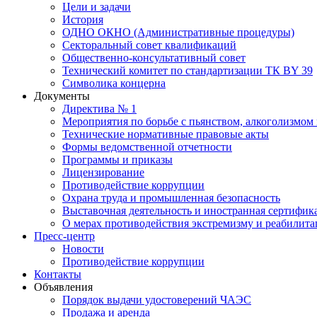
Цели и задачи
История
ОДНО ОКНО (Административные процедуры)
Секторальный совет квалификаций
Общественно-консультативный совет
Технический комитет по стандартизации ТК BY 39
Символика концерна
Документы
Директива № 1
Мероприятия по борьбе с пьянством, алкоголизмом
Технические нормативные правовые акты
Формы ведомственной отчетности
Программы и приказы
Лицензирование
Противодействие коррупции
Охрана труда и промышленная безопасность
Выставочная деятельность и иностранная сертифик
О мерах противодействия экстремизму и реабилит
Пресс-центр
Новости
Противодействие коррупции
Контакты
Объявления
Порядок выдачи удостоверений ЧАЭС
Продажа и аренда