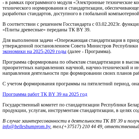
- в рамках программного модуля «Электронные технические к
технического нормирования и стандартизации, обеспечивающе
разработки стандартов, доступного в глобальной компьютерно
В соответствии с решением Госстандарта с 03.02.2023г. фун
«Плиты древесные» переданы ТК BY 39.
Для выполнения задачи «Опережающая стандартизация в приор
утвержденной постановлением Совета Министров Республики Бе
экономики на 2025-2029 годы
(далее - Программа).
Программа сформирована по объектам стандартизации в высокот
приоритетных направлениях научной, научно-технической и ин
направления деятельности при формировании своих планов раб
С учетом формирования программы на пятилетний период, она
Программа работ ТК BY 39 на 2025 год
Государственный комитет по стандартизации Республики Белар
продукции, услугам, инструментам стандартизации, в целях с
В случае заинтересованности в деятельности ТК BY 39 и пол
info@bellesbumprom.by
, тел.(+37517) 210 44 49, ответственный