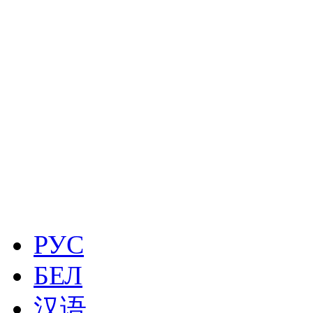
РУС
БЕЛ
汉语