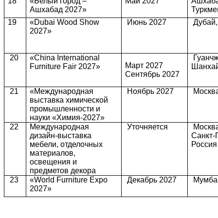
18
«Белый город –
Май 2027
Ашхаба
Ашхабад 2027»
Туркме
19
«Dubai Wood Show
Июнь 2027
Дубай
2027»
20
«China International
Гуанчж
Март 2027
Furniture Fair 2027»
Шанхай
Сентябрь 2027
21
«Международная
Ноябрь 2027
Москва
выставка химической
промышленности и
науки
«
Химия-2027»
22
Международная
Уточняется
Москва
дизайн-выставка
Санкт-
мебели, отделочных
Россия
материалов,
освещения и
предметов декора
23
«World Furniture Expo
Декабрь 2027
Мумба
2027»