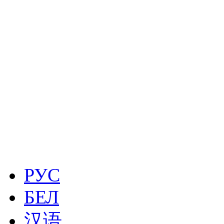
РУС
БЕЛ
汉语