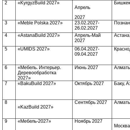
2
«KyrgyzBuild 2027»
Бишкек
Апрель
2027
3
«Meble Polska 2027»
23.02.2027-
Познан
26.02.2027
4
«AstanaBuild 2027»
Апрель-Май
Астана
2027
5
«UMIDS 2027»
06.04.2027-
Красно
09.04.2027
6
«Мебель. Интерьер.
Июнь 2027
Алматы
Деревообработка
2027»
7
«BakuBuild 2027»
Октябрь 2027
Баку, 
8
Сентябрь 2027
Алматы
«KazBuild 2027»
9
«Мебель-2027»
Ноябрь 2027
Москва