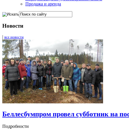
Продажа и аренда
Новости
|
все новости
Беллесбумпром провел субботник на пос
Подробности