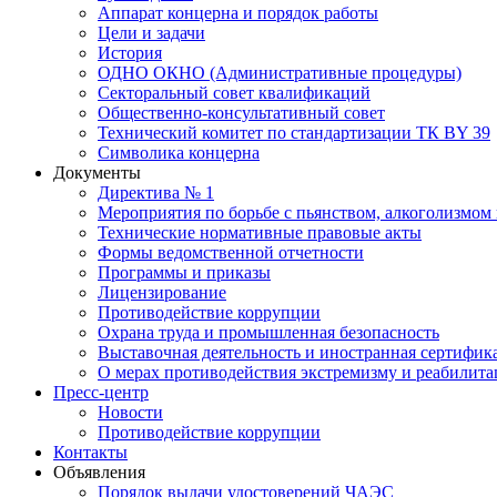
Аппарат концерна и порядок работы
Цели и задачи
История
ОДНО ОКНО (Административные процедуры)
Секторальный совет квалификаций
Общественно-консультативный совет
Технический комитет по стандартизации ТК BY 39
Символика концерна
Документы
Директива № 1
Мероприятия по борьбе с пьянством, алкоголизмом
Технические нормативные правовые акты
Формы ведомственной отчетности
Программы и приказы
Лицензирование
Противодействие коррупции
Охрана труда и промышленная безопасность
Выставочная деятельность и иностранная сертифик
О мерах противодействия экстремизму и реабилит
Пресс-центр
Новости
Противодействие коррупции
Контакты
Объявления
Порядок выдачи удостоверений ЧАЭС