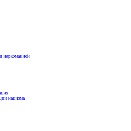
 и наркоманией
ация
ации нацизма