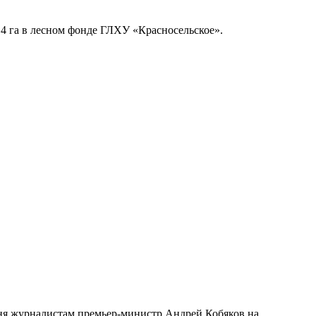
4 га в лесном фонде ГЛХУ «Красносельское».
одня журналистам премьер-министр Андрей Кобяков на