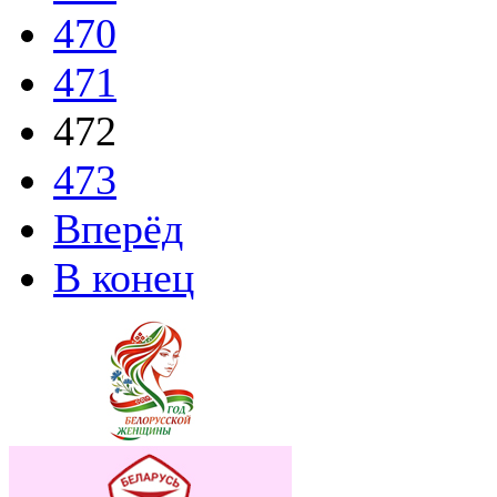
470
471
472
473
Вперёд
В конец