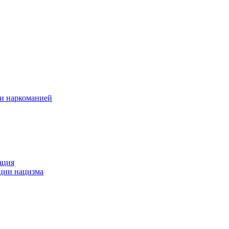
 и наркоманией
ация
ации нацизма