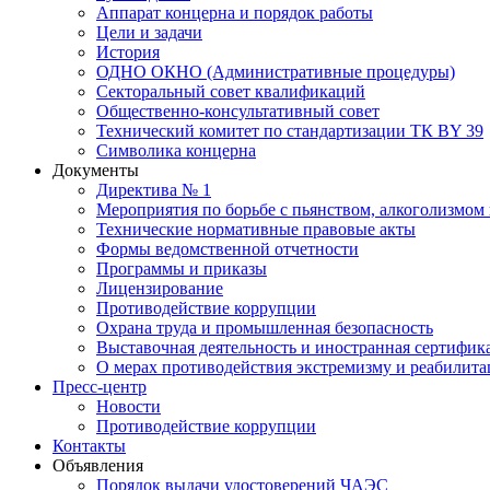
Аппарат концерна и порядок работы
Цели и задачи
История
ОДНО ОКНО (Административные процедуры)
Секторальный совет квалификаций
Общественно-консультативный совет
Технический комитет по стандартизации ТК BY 39
Символика концерна
Документы
Директива № 1
Мероприятия по борьбе с пьянством, алкоголизмом
Технические нормативные правовые акты
Формы ведомственной отчетности
Программы и приказы
Лицензирование
Противодействие коррупции
Охрана труда и промышленная безопасность
Выставочная деятельность и иностранная сертифик
О мерах противодействия экстремизму и реабилит
Пресс-центр
Новости
Противодействие коррупции
Контакты
Объявления
Порядок выдачи удостоверений ЧАЭС