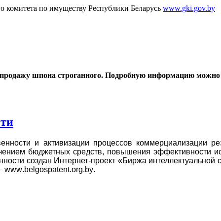
го комитета по имуществу Республики Беларусь
www.gki.gov.by
спродажу шпона строганного. Подробную информацию можно
сти
венности и активизации процессов коммерциализации рез
чением бюджетных средств, повышения эффективности ис
ности создан Интернет-проект «Биржа интеллектуальной 
 —
www
.
belgospatent
.
org
.
by
.