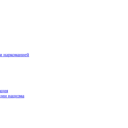
 и наркоманией
ация
ации нацизма