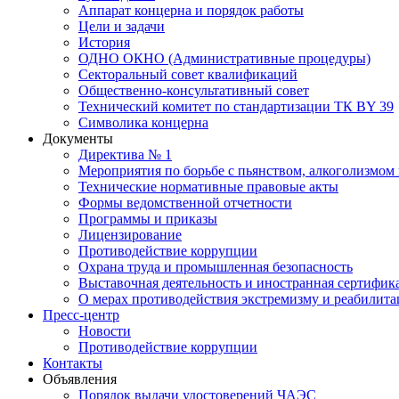
Аппарат концерна и порядок работы
Цели и задачи
История
ОДНО ОКНО (Административные процедуры)
Секторальный совет квалификаций
Общественно-консультативный совет
Технический комитет по стандартизации ТК BY 39
Символика концерна
Документы
Директива № 1
Мероприятия по борьбе с пьянством, алкоголизмом
Технические нормативные правовые акты
Формы ведомственной отчетности
Программы и приказы
Лицензирование
Противодействие коррупции
Охрана труда и промышленная безопасность
Выставочная деятельность и иностранная сертифик
О мерах противодействия экстремизму и реабилит
Пресс-центр
Новости
Противодействие коррупции
Контакты
Объявления
Порядок выдачи удостоверений ЧАЭС