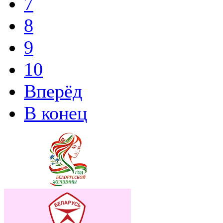
7
8
9
10
Вперёд
В конец