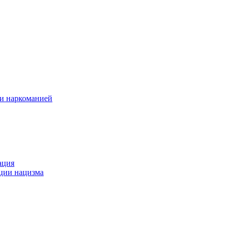
 и наркоманией
ация
ации нацизма