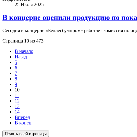
25 Июля 2025
В концерне оценили продукцию по пок
Сегодня в концерне «Беллесбумпром» работает комиссия по о
Страница 10 из 473
В начало
Назад
5
6
7
8
9
10
11
12
13
14
Вперёд
В конец