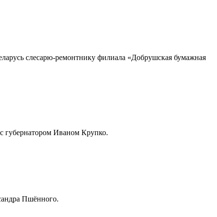
еларусь слесарю-ремонтнику филиала «Добрушская бумажная
 с губернатором Иваном Крупко.
ксандра Пшённого.