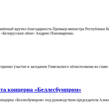
Пшённый вручил благодарность Премьер-министра Республики Б
 «Белорусские обои» Андрею Пономаренко.
ринял участие в заседании Гомельского облисполкома во главе
ета концерна «Беллесбумпром»
 концерна «Беллесбумпром» под руководством председателя Але