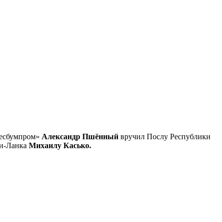
ллесбумпром»
Александр Пшённый
вручил Послу Республики
ри-Ланка
Михаилу Касько.