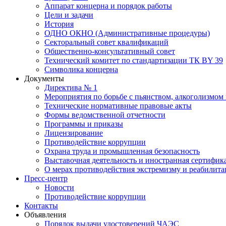
Аппарат концерна и порядок работы
Цели и задачи
История
ОДНО ОКНО (Административные процедуры)
Секторальный совет квалификаций
Общественно-консультативный совет
Технический комитет по стандартизации ТК BY 39
Символика концерна
Документы
Директива № 1
Мероприятия по борьбе с пьянством, алкоголизмом
Технические нормативные правовые акты
Формы ведомственной отчетности
Программы и приказы
Лицензирование
Противодействие коррупции
Охрана труда и промышленная безопасность
Выставочная деятельность и иностранная сертифик
О мерах противодействия экстремизму и реабилит
Пресс-центр
Новости
Противодействие коррупции
Контакты
Объявления
Порядок выдачи удостоверений ЧАЭС